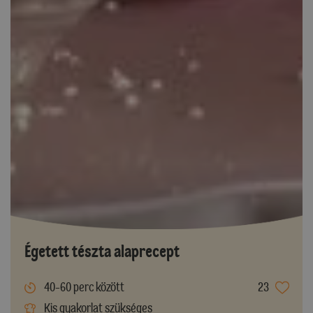
Égetett tészta alaprecept
40-60 perc között
23
Kis gyakorlat szükséges