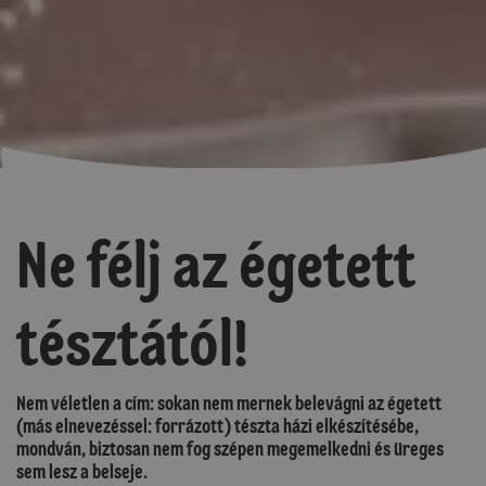
Ne félj az égetett
tésztától!
Nem véletlen a cím: sokan nem mernek belevágni az égetett
(más elnevezéssel: forrázott) tészta házi elkészítésébe,
mondván, biztosan nem fog szépen megemelkedni és üreges
sem lesz a belseje.