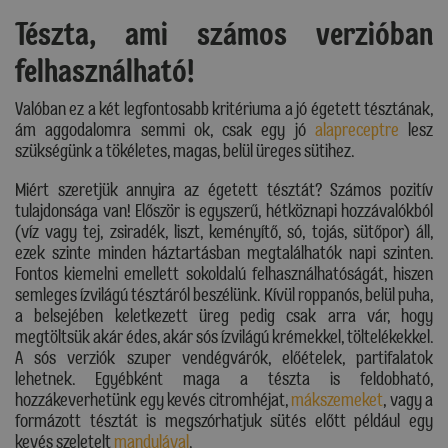
Tészta, ami számos verzióban
felhasználható!
Valóban ez a két legfontosabb kritériuma a jó égetett tésztának,
ám aggodalomra semmi ok, csak egy jó
alapreceptre
lesz
szükségünk a tökéletes, magas, belül üreges sütihez.
Miért szeretjük annyira az égetett tésztát? Számos pozitív
tulajdonsága van! Először is egyszerű, hétköznapi hozzávalókból
(víz vagy tej, zsiradék, liszt, keményítő, só, tojás, sütőpor) áll,
ezek szinte minden háztartásban megtalálhatók napi szinten.
Fontos kiemelni emellett sokoldalú felhasználhatóságát, hiszen
semleges ízvilágú tésztáról beszélünk. Kívül roppanós, belül puha,
a belsejében keletkezett üreg pedig csak arra vár, hogy
megtöltsük akár édes, akár sós ízvilágú krémekkel, töltelékekkel.
A sós verziók szuper vendégvárók, előételek, partifalatok
lehetnek. Egyébként maga a tészta is feldobható,
hozzákeverhetünk egy kevés citromhéjat,
mákszemeket
, vagy a
formázott tésztát is megszórhatjuk sütés előtt például egy
kevés szeletelt
mandulával
.