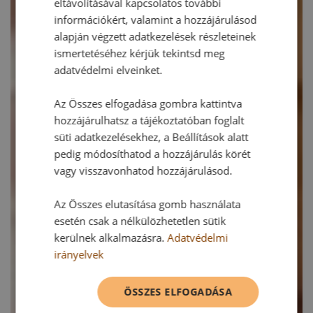
eltávolításával kapcsolatos további
információkért, valamint a hozzájárulásod
alapján végzett adatkezelések részleteinek
ismertetéséhez kérjük tekintsd meg
adatvédelmi elveinket.
Az Összes elfogadása gombra kattintva
hozzájárulhatsz a tájékoztatóban foglalt
süti adatkezelésekhez, a Beállítások alatt
pedig módosíthatod a hozzájárulás körét
vagy visszavonhatod hozzájárulásod.
Az Összes elutasítása gomb használata
esetén csak a nélkülözhetetlen sütik
kerülnek alkalmazásra.
Adatvédelmi
irányelvek
ÖSSZES ELFOGADÁSA