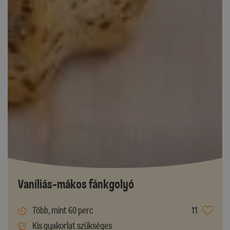
Vaníliás-mákos fánkgolyó
Több, mint 60 perc
11
Kis gyakorlat szükséges