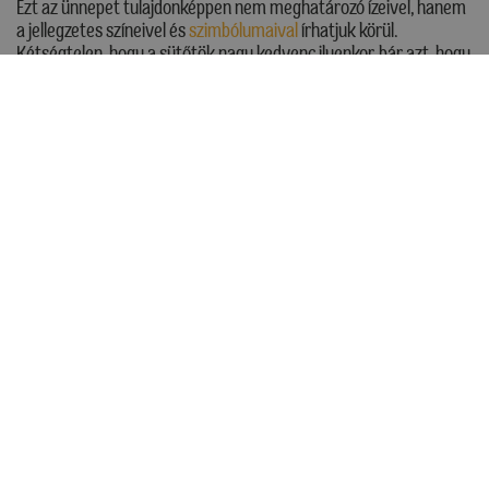
Ezt az ünnepet tulajdonképpen nem meghatározó ízeivel, hanem
a jellegzetes színeivel és
szimbólumaival
írhatjuk körül.
Kétségtelen, hogy a sütőtök nagy kedvenc ilyenkor, bár azt, hogy
gyakori szereplője a halloweeni édességeknek, inkább köszönheti
faragható rokonának és narancssárga színének. A narancssárga
mellett a fekete a másik legjellemzőbb halloweeni szín, de
mostanában a lila és a fehér is egyre népszerűbb. Szimbólumok
tekintetében a „szolid” töklámpástól, a candy corntól (sárga,
narancssárga és fehér csíkos, kukoricaszemre emlékeztető
tradicionális halloweeni cukorka), a
pókhálótól
, a
boszorkánykalaptól és -seprűtől indul a lista, aztán jönnek
szépen sorban az „ijesztőbbnél ijesztőbb” motívumok: pókok,
denevérek
,
szellemek
, boszorkányok, csontvázak, szemek,
múmiák
,
szörnyek
és társaik. Ha halloweenre készítünk
édességeket, ezeket a színeket és szimbólumokat érdemes a
kedvenc desszertünkkel, süteményünkkel ötvözni.