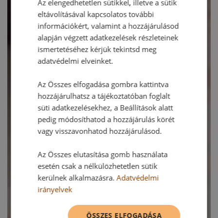
Az elengedhetetlen sütikkel, illetve a sütik
eltávolításával kapcsolatos további
információkért, valamint a hozzájárulásod
alapján végzett adatkezelések részleteinek
ismertetéséhez kérjük tekintsd meg
adatvédelmi elveinket.
Az Összes elfogadása gombra kattintva
hozzájárulhatsz a tájékoztatóban foglalt
süti adatkezelésekhez, a Beállítások alatt
pedig módosíthatod a hozzájárulás körét
vagy visszavonhatod hozzájárulásod.
Az Összes elutasítása gomb használata
esetén csak a nélkülözhetetlen sütik
kerülnek alkalmazásra.
Adatvédelmi
irányelvek
ÖSSZES ELFOGADÁSA