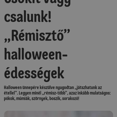
csalunk!
„Rémisztő”
halloween-
édességek
Halloween ünnepére készülve nyugodtan „játszhatunk az
étellel”. Legyen minél „rémisz-tőbb”, azaz inkább mulatságos:
pókok, múmiák, szörnyek, boszik, sorakozó!