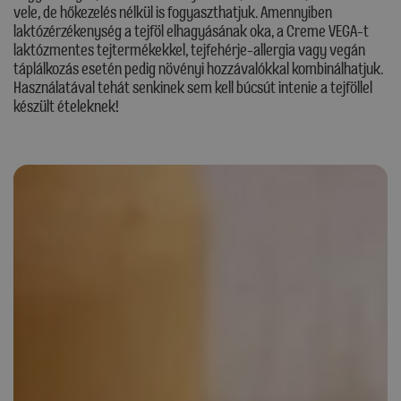
vele, de hőkezelés nélkül is fogyaszthatjuk. Amennyiben
laktózérzékenység a tejföl elhagyásának oka, a Creme VEGA-t
laktózmentes tejtermékekkel, tejfehérje-allergia vagy vegán
táplálkozás esetén pedig növényi hozzávalókkal kombinálhatjuk.
Használatával tehát senkinek sem kell búcsút intenie a tejföllel
készült ételeknek!