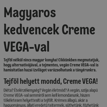
Magyaros
kedvencek Creme
VEGA-val
Tejföl nélkül nincs magyar konyha! Cikkünkben megmutatjuk,
hogy alternatívájával, a tejmentes, vegán Creme VEGA-val is
hamisítatlan hazai ízvilágot varázsolhatunk a tányérunkra.
Tejföl helyett mondd, Creme VEGA!
Diéta? Ételérzékenység? Vegán életmód? A vegán, szója alapú
Creme VEGA-val semmiről sem kell lemondanunk, hiszen
tökéletesen helyettesíti a tejfölt. Krémes állagú, akár a
hagyományos, állati eredetű tejtermék, süthetünk, főzhetünk