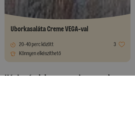
Uborkasaláta Creme VEGA-val
20-40 perc között
3
Könnyen elkészíthető
Házias ízek kompromisszumok
nélkül
A magyar konyha híres tartalmas leveseiről és változatos
feltétekkel tálalt főzelékeiről. Sok esetben alkalmaz habarást,
amely egy sűrítési mód (általában) tejföl és liszt
felhasználásával. Habarni könnyen tudunk Creme VEGA-val is,
legyen szó
burgonyalevesről
,
zöldbabfőzelékről
vagy egy
savanykás
korhelylevesről
. Hasonlóan sűríthetjük szószok,