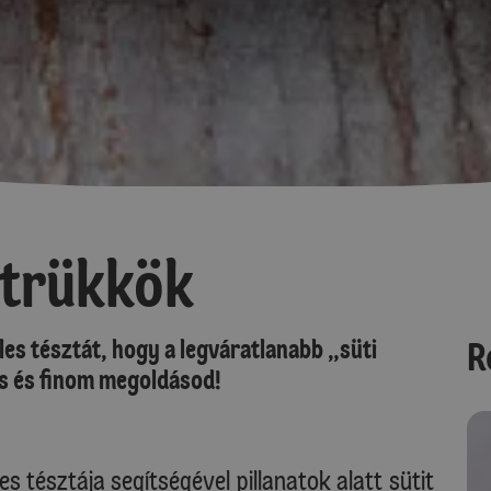
 trükkök
es tésztát, hogy a legváratlanabb „süti
R
rs és finom megoldásod!
es tésztája segítségével pillanatok alatt sütit