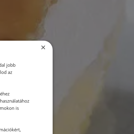
×
dal jobb
lod az
séhez
 használatához
rmokon is
rmációkért,