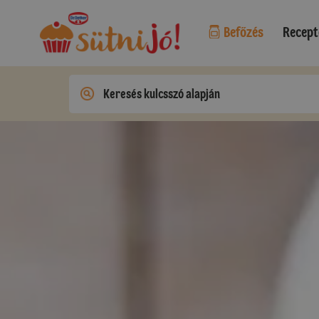
Befőzés
Recept