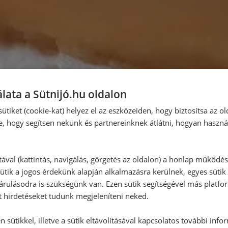
lata a Sütnijó.hu oldalon
ütiket (cookie-kat) helyez el az eszközeiden, hogy biztosítsa az ol
e, hogy segítsen nekünk és partnereinknek átlátni, hogyan haszná
tával (kattintás, navigálás, görgetés az oldalon) a honlap működé
ütik a jogos érdekünk alapján alkalmazásra kerülnek, egyes sütik
rulásodra is szükségünk van. Ezen sütik segítségével más platfo
t hirdetéseket tudunk megjeleníteni neked.
 sütikkel, illetve a sütik eltávolításával kapcsolatos további info