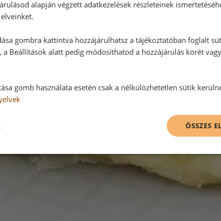
árulásod alapján végzett adatkezelések részleteinek ismertetéséh
elveinket.
ása gombra kattintva hozzájárulhatsz a tájékoztatóban foglalt süt
 a Beállítások alatt pedig módosíthatod a hozzájárulás körét vag
tása gomb használata esetén csak a nélkülözhetetlen sütik kerüln
yelvek
K
ÖSSZES 