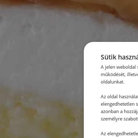
Sütik haszná
A jelen weboldal s
működését, illetv
oldalunkat.
Az oldal használa
elengedhetetlen s
azonban a hozzájá
személyre szabot
Az elengedhetetlen