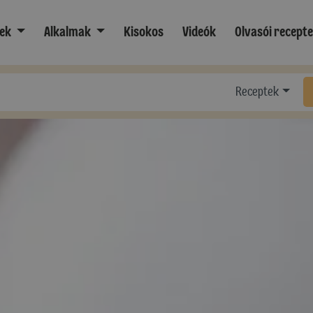
ek
Alkalmak
Kisokos
Videók
Olvasói recept
Receptek