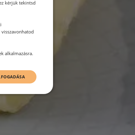
ez kérjük tekintsd
i
y visszavonhatod
ek alkalmazásra.
ELFOGADÁSA