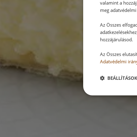
valamint a hozzáj
meg adatvédelmi 
Az Összes elfogad
adatkezelésekhez,
hozzájárulásod.
Az Összes elutasí
Adatvédelmi irán
BEÁLLÍTÁSO