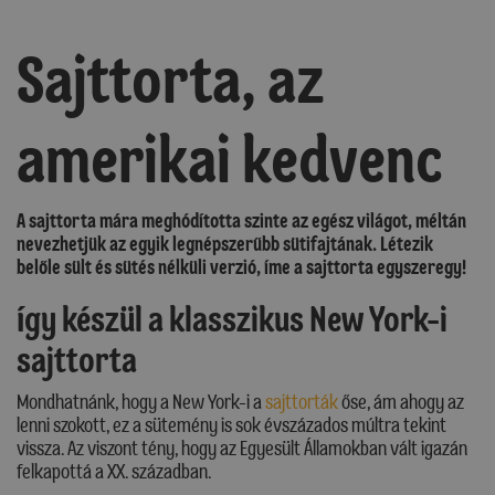
Sajttorta, az
amerikai kedvenc
A sajttorta mára meghódította szinte az egész világot, méltán
nevezhetjük az egyik legnépszerűbb sütifajtának. Létezik
belőle sült és sütés nélküli verzió, íme a sajttorta egyszeregy!
Így készül a klasszikus New York-i
sajttorta
Mondhatnánk, hogy a New York-i a
sajttorták
őse, ám ahogy az
lenni szokott, ez a sütemény is sok évszázados múltra tekint
vissza. Az viszont tény, hogy az Egyesült Államokban vált igazán
felkapottá a XX. században.