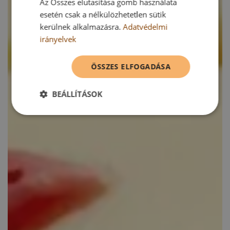
Az Összes elutasítása gomb használata
esetén csak a nélkülözhetetlen sütik
kerülnek alkalmazásra.
Adatvédelmi
irányelvek
ÖSSZES ELFOGADÁSA
BEÁLLÍTÁSOK