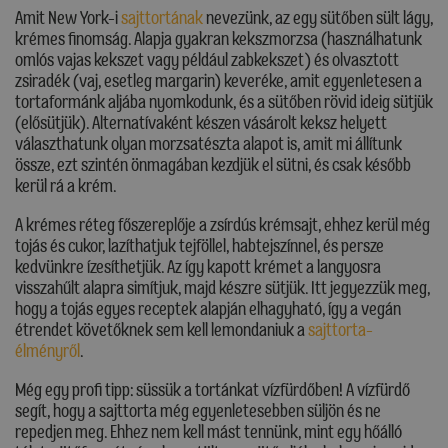
Amit New York-i
sajttortának
nevezünk, az egy sütőben sült lágy,
krémes finomság. Alapja gyakran kekszmorzsa (használhatunk
omlós vajas kekszet vagy például zabkekszet) és olvasztott
zsiradék (vaj, esetleg margarin) keveréke, amit egyenletesen a
tortaformánk aljába nyomkodunk, és a sütőben rövid ideig sütjük
(elősütjük). Alternatívaként készen vásárolt keksz helyett
választhatunk olyan morzsatészta alapot is, amit mi állítunk
össze, ezt szintén önmagában kezdjük el sütni, és csak később
kerül rá a krém.
A krémes réteg főszereplője a zsírdús krémsajt, ehhez kerül még
tojás és cukor, lazíthatjuk tejföllel, habtejszínnel, és persze
kedvünkre ízesíthetjük. Az így kapott krémet a langyosra
visszahűlt alapra simítjuk, majd készre sütjük. Itt jegyezzük meg,
hogy a tojás egyes receptek alapján elhagyható, így a vegán
étrendet követőknek sem kell lemondaniuk a
sajttorta-
élményről
.
Még egy profi tipp: süssük a tortánkat vízfürdőben! A vízfürdő
segít, hogy a sajttorta még egyenletesebben süljön és ne
repedjen meg. Ehhez nem kell mást tennünk, mint egy hőálló