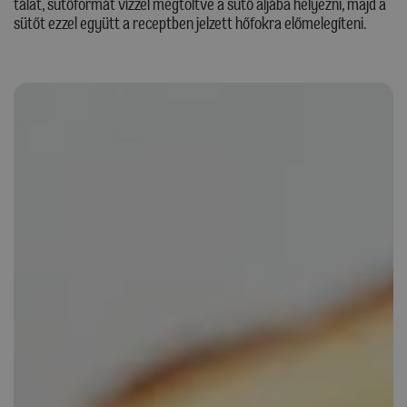
tálat, sütőformát vízzel megtöltve a sütő aljába helyezni, majd a
sütőt ezzel együtt a receptben jelzett hőfokra előmelegíteni.