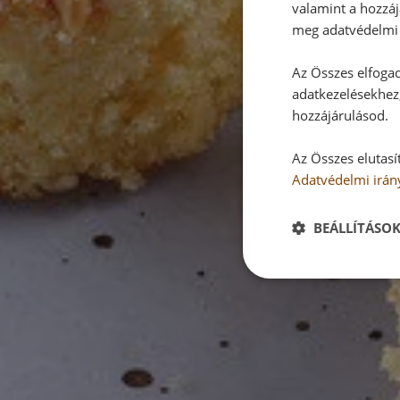
valamint a hozzáj
meg adatvédelmi 
Az Összes elfogad
adatkezelésekhez,
hozzájárulásod.
Az Összes elutasí
Adatvédelmi irán
BEÁLLÍTÁSO