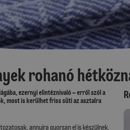
nyek rohanó hétköz
ágába, ezernyi elintéznivaló – erről szól a
R
, most is kerülhet friss süti az asztalra
tozatosak, annyira gyorsan el is készülnek,