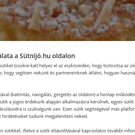
lata a Sütnijó.hu oldalon
ütiket (cookie-kat) helyez el az eszközeiden, hogy biztosítsa az ol
e, hogy segítsen nekünk és partnereinknek átlátni, hogyan haszná
tával (kattintás, navigálás, görgetés az oldalon) a honlap működé
ütik a jogos érdekünk alapján alkalmazásra kerülnek, egyes sütik
rulásodra is szükségünk van. Ezen sütik segítségével más platfo
t hirdetéseket tudunk megjeleníteni neked.
 sütikkel, illetve a sütik eltávolításával kapcsolatos további info