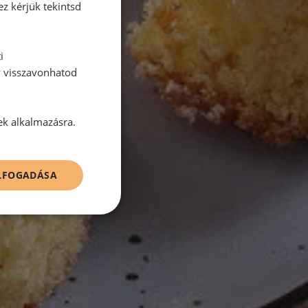
ez kérjük tekintsd
i
y visszavonhatod
ek alkalmazásra.
ELFOGADÁSA