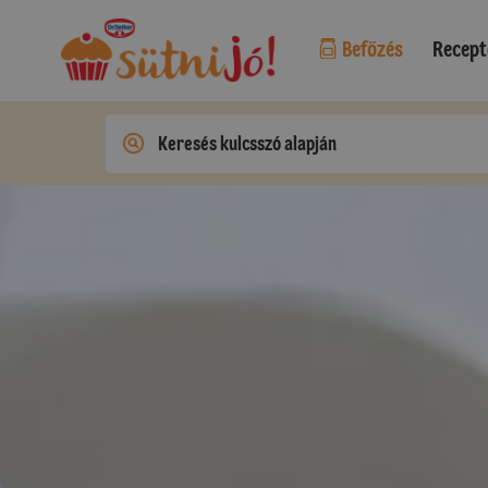
Befőzés
Recept