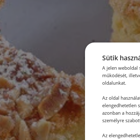
Sütik haszná
A jelen weboldal s
működését, illetv
oldalunkat.
Az oldal használa
elengedhetetlen s
azonban a hozzájá
személyre szabot
Az elengedhetetlen