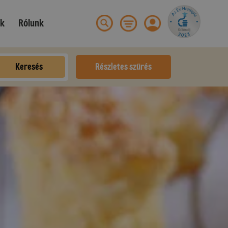
ek
Rólunk
Keresés
Részletes szűrés