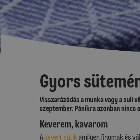
Gyors sütemé
Visszarázódás a munka vagy a suli vil
szeptember. Pánikra azonban nincs ok
Keverem, kavarom
A
kevert sütik
amilyen finomak és vál