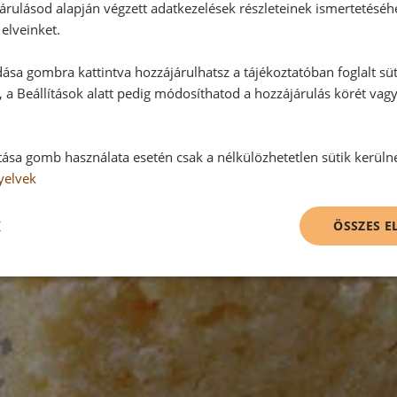
árulásod alapján végzett adatkezelések részleteinek ismertetéséh
elveinket.
ása gombra kattintva hozzájárulhatsz a tájékoztatóban foglalt süt
 a Beállítások alatt pedig módosíthatod a hozzájárulás körét vag
tása gomb használata esetén csak a nélkülözhetetlen sütik kerüln
yelvek
K
ÖSSZES 