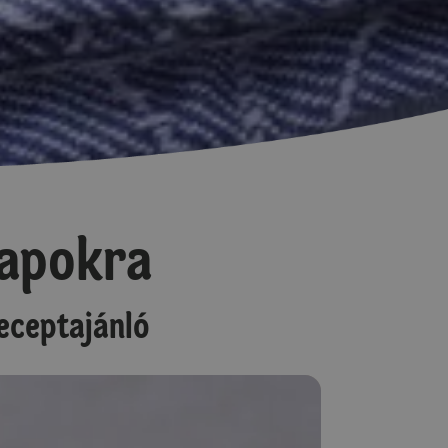
napokra
eceptajánló