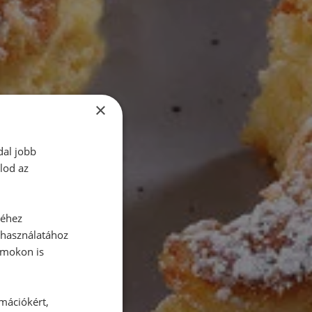
×
dal jobb
lod az
séhez
 használatához
rmokon is
rmációkért,